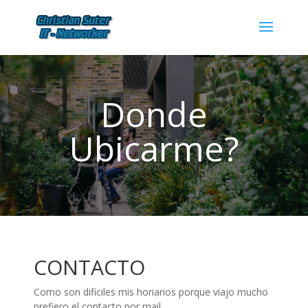
Donde
Ubicarme?
CONTACTO
Como son dificiles mis horiarios porque viajo mucho
prefiero el contacto por mail